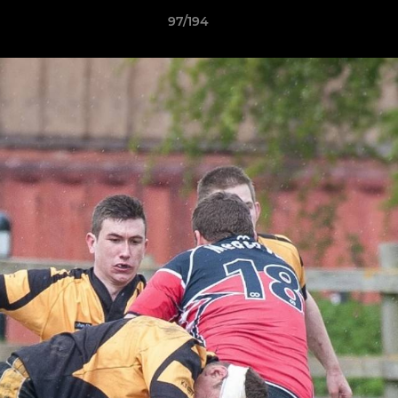
97/194